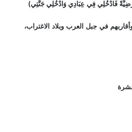
 مَرْضِيَّةً فَادْخُلِي فِي عِبَادِي وَادْخُلِي جَنَّتِي)
وأقاربهم في جبل العرب وبلاد الاغتراب،
عشرة