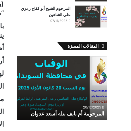
(يا
المرحوم الشيخ أبو كفاح رمزي
“ص
علي الشاهين
07/11/2025
با
ين
المقالات المميزة
أم
المرحومة
أر
أم
نايف
له
بتله
أسعد
ال
عدوان
م
20/12/2025
ال
المرحومة أم نايف بتله أسعد عدوان
ال