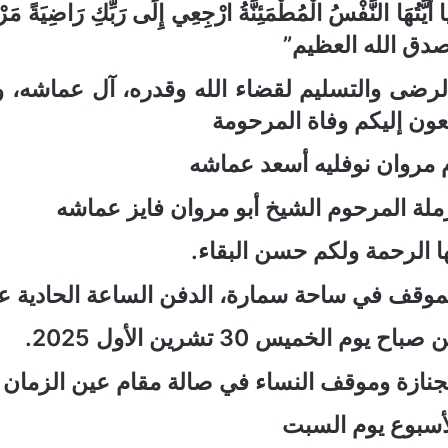
 أَيَّتُهَا النَّفْسُ الْمُطْمَئِنَّةُ ارْجِعِي إِلَى رَبِّكِ رَاضِيَةً
دق الله العظيم”
لرضى والتسليم لقضاء الله وقدره، آل
عماشه
، 
عون إليكم وفاة
المرحومة
 مروان نوفليه أسعد عماشه
ملة المرحوم الشيخ أبو مروان فايز عماشه
ا الرحمة ولكم حسن البقاء
.
موقف في ساحة سمارة،
الدفن
الساعة الحادية 
ن
صباح
يوم
الخميس 30 تشرين الأول 2025
.
جنازة وموقف النساء في صالة مقام عين الزمان
أسبوع يوم السبت