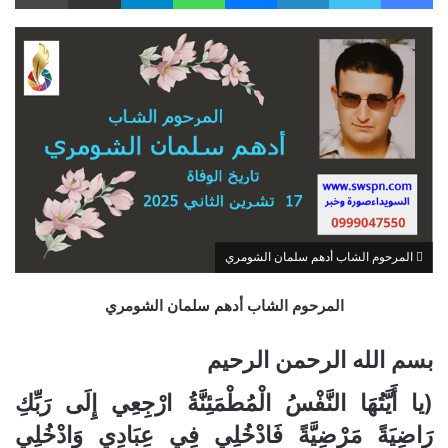
المرحوم الشاب أدهم سلمان الشومري
المرحوم الشاب أدهم سلمان الشومري
بسم الله الرحمن الرحيم
(يا أَيَّتُهَا النَّفْسُ الْمُطْمَئِنَّةُ ارْجِعِي إِلَى رَبِّكِ
رَاضِيَةً مَرْضِيَّةً فَادْخُلِي فِي عِبَادِي وَادْخُلِي