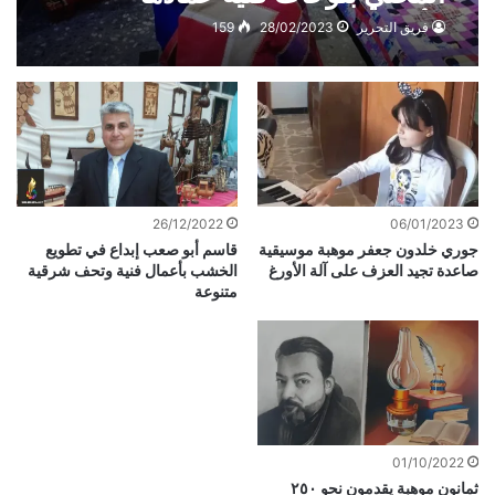
الأقمشة
فريق التحرير
28/02/2023
159
26/12/2022
06/01/2023
جوري خلدون جعفر موهبة موسيقية
قاسم أبو صعب إبداع في تطويع
صاعدة تجيد العزف على آلة الأورغ
الخشب بأعمال فنية وتحف شرقية
متنوعة
01/10/2022
ثمانون موهبة يقدمون نحو ٢٥٠